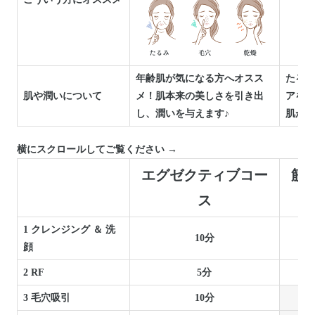
年齢肌が気になる方へオスス
たるみ
肌や潤いについて
メ！肌本来の美しさを引き出
アをし
し、潤いを与えます♪
肌がプ
横にスクロールしてご覧ください →
エグゼクティブコー
筋
ス
1 クレンジング ＆ 洗
10分
顔
2 RF
5分
3 毛穴吸引
10分