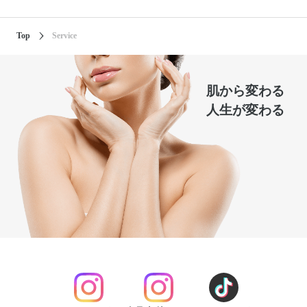
Top
Service
肌
か
ら
変
わ
る
人
生
が
変
わ
る