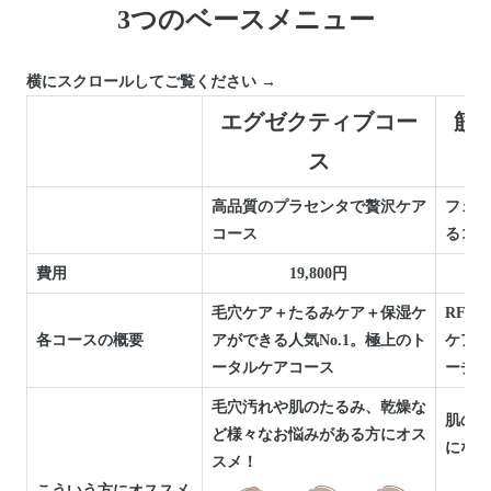
3つのベースメニュー
横にスクロールしてご覧ください →
エグゼクティブコー
筋
ス
高品質のプラセンタで贅沢ケア
フェイ
コース
るコー
費用
19,800円
毛穴ケア＋たるみケア＋保湿ケ
RF・
各コースの概要
アができる人気No.1。極上のト
ケアし
ータルケアコース
ーチし
毛穴汚れや肌のたるみ、乾燥な
肌のた
ど様々なお悩みがある方にオス
になる
スメ！
こういう方にオススメ