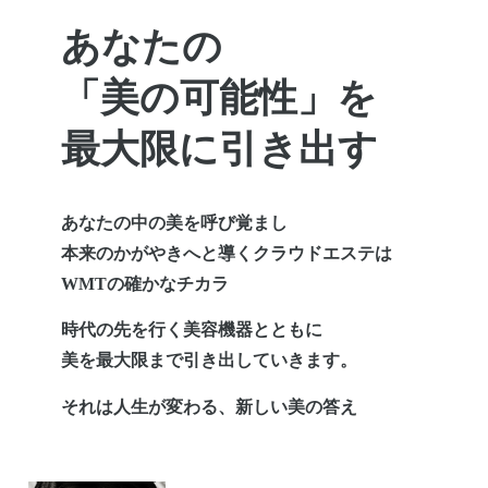
あ
な
た
の
「
美
の
可
能
性
」
を
最
大
限
に
引
き
出
す
あなたの中の美を呼び覚まし
本来のかがやきへと導くクラウドエステは
WMTの確かなチカラ
時代の先を行く美容機器とともに
美を最大限まで引き出していきます。
それは人生が変わる、新しい美の答え