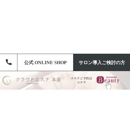
公式 ONLINE SHOP
公式 ONLINE SHOP
サロン導入ご検討の方
サロン導入ご検討の方
Message
生
ま
れ
も
っ
た
「
美
の
可
能
性
」
を